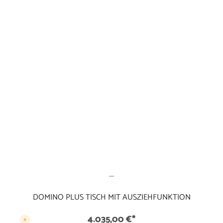
e
f
e
r
z
e
i
t
6
-
8
W
o
c
h
e
n
DOMINO PLUS TISCH MIT AUSZIEHFUNKTION
4.035,00 €*
V