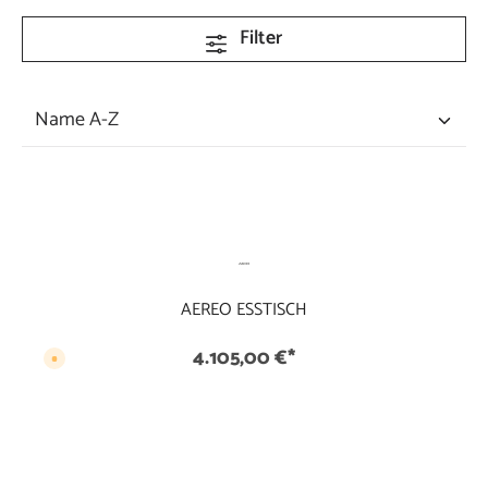
Filter
AEREO ESSTISCH
4.105,00 €*
V
e
r
s
a
n
d
f
e
r