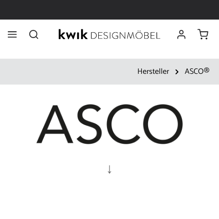
chec
inhalt springen
Hersteller
ASCO®
↓