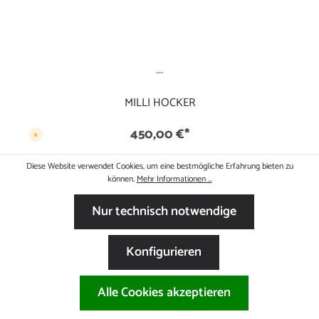
MILLI HOCKER
450,00 €*
V
e
r
s
Diese Website verwendet Cookies, um eine bestmögliche Erfahrung bieten zu
a
n
können.
Mehr Informationen ...
d
f
e
Nur technisch notwendige
r
t
i
g
i
Konfigurieren
n
1
T
a
g
Alle Cookies akzeptieren
,
L
i