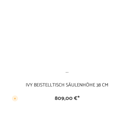
-
1
4
T
a
g
e
IVY BEISTELLTISCH SÄULENHÖHE 38 CM
809,00 €*
V
e
r
s
a
n
d
f
e
r