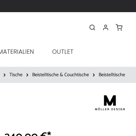
checko
MATERIALIEN
OUTLET
Tische
Beistelltische & Couchtische
Beistelltische