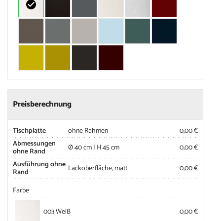
Preisberechnung
Tischplatte
ohne Rahmen
0,00 €
Abmessungen
Ø 40 cm | H 45 cm
0,00 €
ohne Rand
Ausführung ohne
Lackoberfläche, matt
0,00 €
Rand
Farbe
003 Weiß
0,00 €